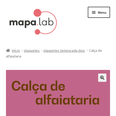
Pular
Pular
Menu
para
para
navegação
o
conteúdo
Início
Início
plaquetes
plaquetes temporada dois
Calça de
alfaiataria
Carrinho
Finalizar compra
Minha conta
Painel do Afiliado