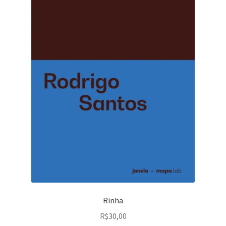
Rinha
R$
30,00