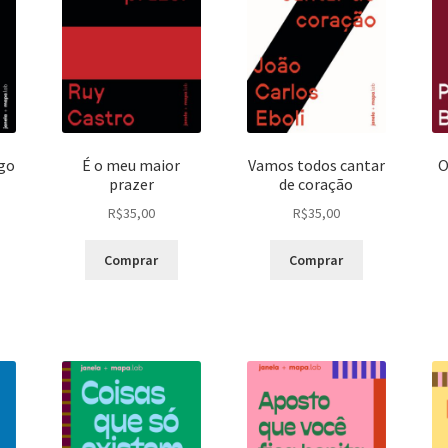
go
É o meu maior
Vamos todos cantar
O
prazer
de coração
R$
35,00
R$
35,00
Comprar
Comprar