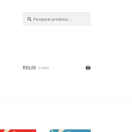
Pesquisar
Pesquisar
por:
R$
0,00
0 item