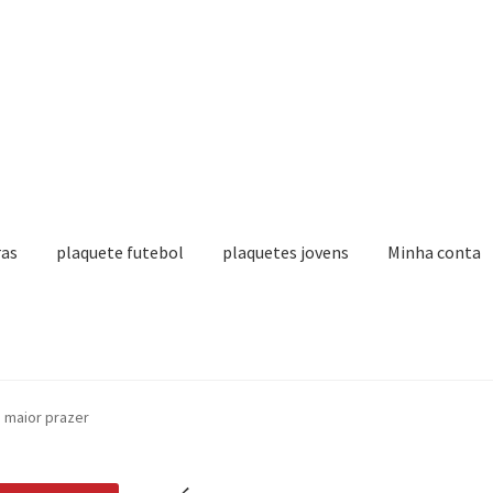
ras
plaquete futebol
plaquetes jovens
Minha conta
Painel do Afiliado
 maior prazer