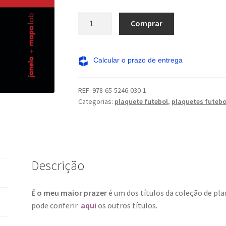
É
Comprar
o
meu
maior
prazer
quantidade
REF:
978-65-5246-030-1
Categorias:
plaquete futebol
,
plaquetes futebo
Descrição
É o meu maior prazer
é um dos títulos da coleção de pl
pode conferir
aqui
os outros títulos.