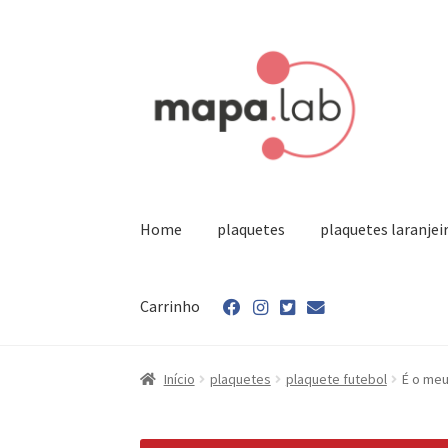
Pular
Pular
para
para
navegação
o
conteúdo
Home
plaquetes
plaquetes laranjei
Carrinho
Início
Carrinho
Finalizar compra
Minha conta
Início
plaquetes
plaquete futebol
É o meu