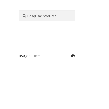
Pesquisar
Pesquisar
por:
R$
0,00
0 item