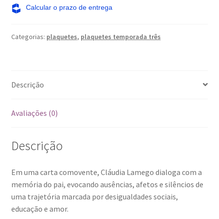
leu
nada
do
Categorias:
plaquetes
,
plaquetes temporada três
que
eu
escrevi
quantidade
Descrição
Avaliações (0)
Descrição
Em uma carta comovente, Cláudia Lamego dialoga com a
memória do pai, evocando ausências, afetos e silêncios de
uma trajetória marcada por desigualdades sociais,
educação e amor.