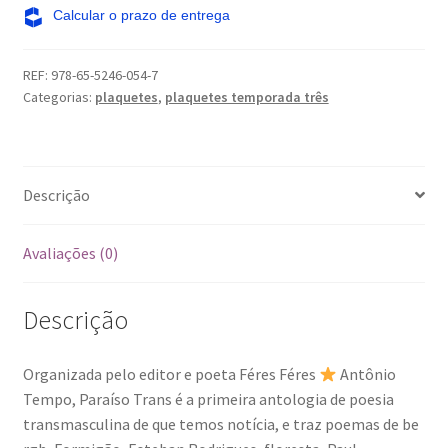
antologia
transmasculina
quantidade
REF:
978-65-5246-054-7
Categorias:
plaquetes
,
plaquetes temporada três
Descrição
Avaliações (0)
Descrição
Organizada pelo editor e poeta Féres Féres
Antônio
Tempo, Paraíso Trans é a primeira antologia de poesia
transmasculina de que temos notícia, e traz poemas de be