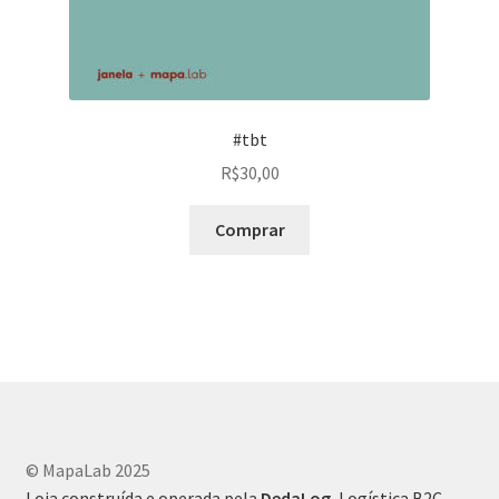
#tbt
R$
30,00
Comprar
© MapaLab 2025
Loja construída e operada pela
DedaLog
, Logística B2C