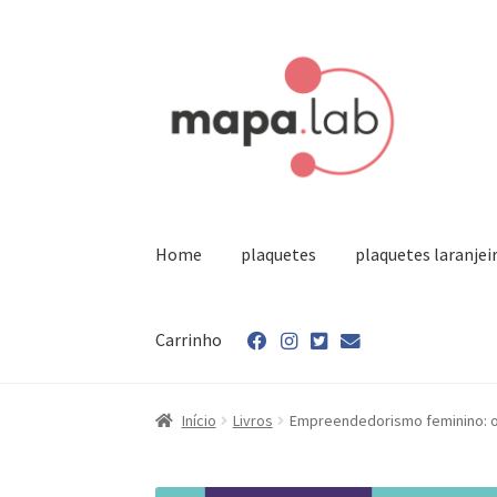
Pular
Pular
para
para
navegação
o
conteúdo
Home
plaquetes
plaquetes laranjei
Carrinho
Início
Carrinho
Finalizar compra
Minha conta
Início
Livros
Empreendedorismo feminino: o