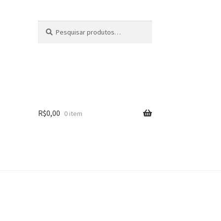
Pesquisar
Pesquisar
por:
R$
0,00
0 item