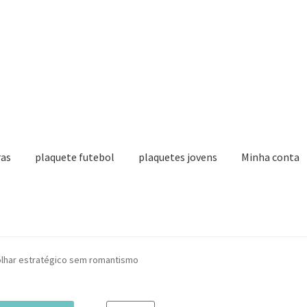
ras
plaquete futebol
plaquetes jovens
Minha conta
Painel do Afiliado
lhar estratégico sem romantismo