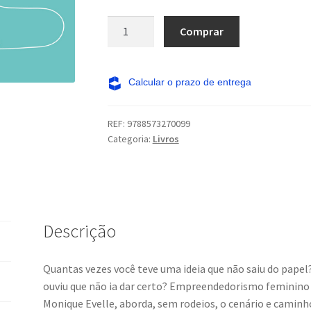
Empreendedorismo
Comprar
feminino:
olhar
estratégico
sem
romantismo
REF:
9788573270099
quantidade
Categoria:
Livros
Descrição
Quantas vezes você teve uma ideia que não saiu do papel?
ouviu que não ia dar certo? Empreendedorismo feminino
Monique Evelle, aborda, sem rodeios, o cenário e caminh