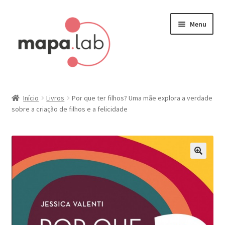
Pular
Pular
Menu
para
para
navegação
o
conteúdo
Início
Início
Livros
Por que ter filhos? Uma mãe explora a verdade
sobre a criação de filhos e a felicidade
Carrinho
Finalizar compra
Minha conta
Painel do Afiliado