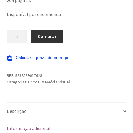
204 páginas
Disponível por encomenda
Por
Comprar
que
ter
filhos?
Uma
mãe
REF:
9788589617628
explora
Categorias:
Livros
,
Memória Visual
a
verdade
sobre
a
Descrição
criação
de
Informação adicional
filhos