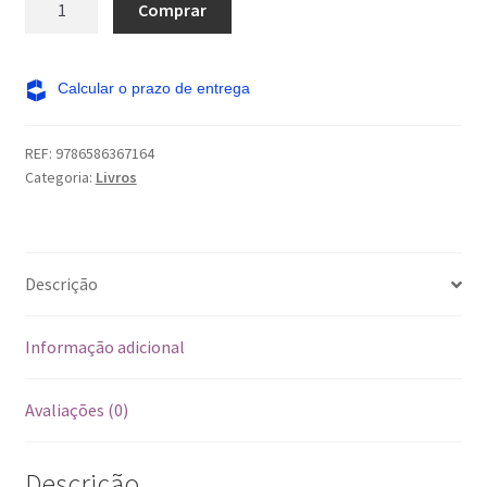
Comprar
maiores
novidades:
uma
viagem
no
REF:
9786586367164
tempo
Categoria:
Livros
quantidade
Descrição
Informação adicional
Avaliações (0)
Descrição