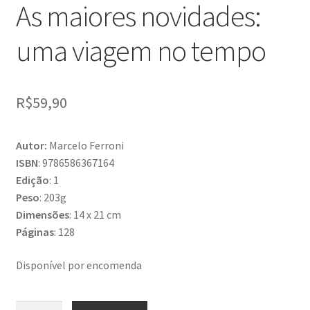
As maiores novidades:
uma viagem no tempo
R$
59,90
Autor:
Marcelo Ferroni
ISBN
: 9786586367164
Edição
: 1
Peso
: 203g
Dimensões
: 14 x 21 cm
Páginas
: 128
Disponível por encomenda
As