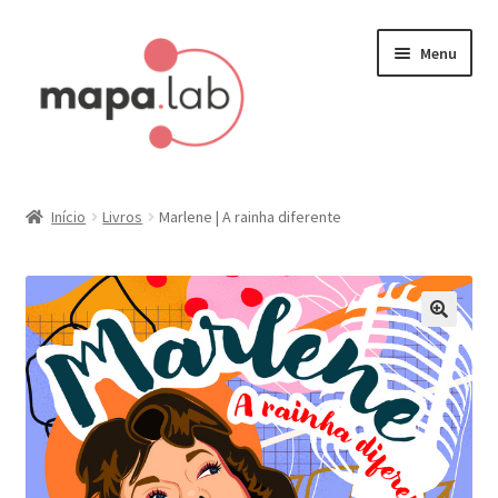
Pular
Pular
Menu
para
para
navegação
o
conteúdo
Início
Início
Livros
Marlene | A rainha diferente
Carrinho
Finalizar compra
Minha conta
Painel do Afiliado