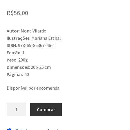
R$
56,00
Autor:
Mona Vilardo
Ilustrações
: Mariana Erthal
ISBN:
978-65-86367-46-1
Edição
: 1
Peso
: 200g
Dimensões
: 20 x 25 cm
Páginas
: 40
Disponível por encomenda
Marlene
Comprar
|
A
rainha