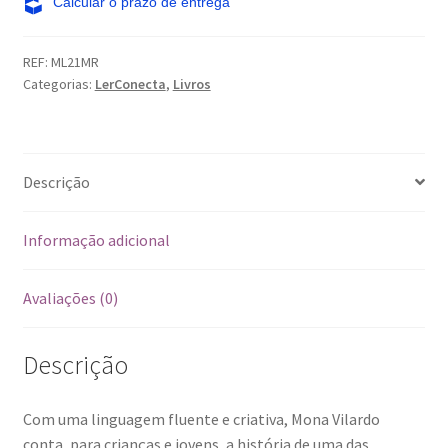
diferente
quantidade
REF:
ML21MR
Categorias:
LerConecta
,
Livros
Descrição
Informação adicional
Avaliações (0)
Descrição
Com uma linguagem fluente e criativa, Mona Vilardo
conta, para crianças e jovens, a história de uma das